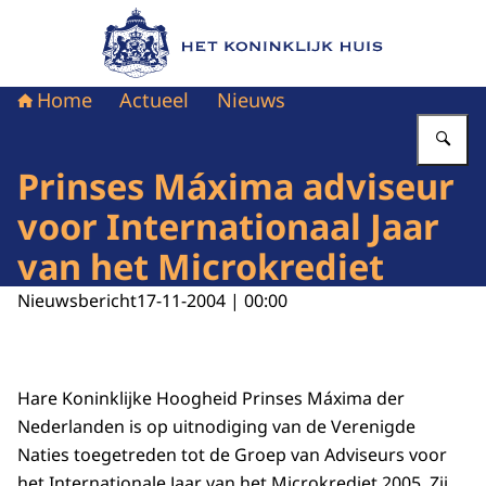
Naar de homepage van Het Koninklijk Huis
Home
Actueel
Nieuws
Vu
Prinses Máxima adviseur
voor Internationaal Jaar
van het Microkrediet
Nieuwsbericht
17-11-2004 | 00:00
Hare Koninklijke Hoogheid Prinses Máxima der
Nederlanden is op uitnodiging van de Verenigde
Naties toegetreden tot de Groep van Adviseurs voor
het Internationale Jaar van het Microkrediet 2005. Zij