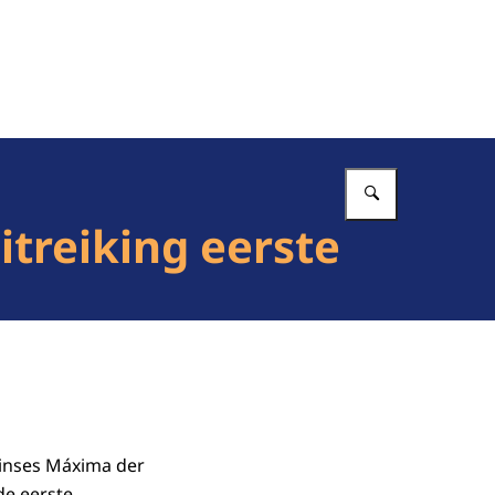
Vul in wat 
itreiking eerste
rinses Máxima der
de eerste