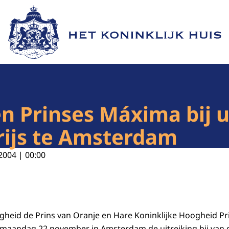
Naar de homepage van Het Koninklijk Huis
n Prinses Máxima bij u
ijs te Amsterdam
2004 | 00:00
ogheid de Prins van Oranje en Hare Koninklijke Hoogheid P
aandag 22 november in Amsterdam de uitreiking bij van 