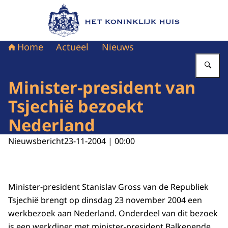
Naar de homepage van Het Koninklijk Huis
Home
Actueel
Nieuws
Vu
Minister-president van
Tsjechië bezoekt
Nederland
Nieuwsbericht
23-11-2004 | 00:00
Minister-president Stanislav Gross van de Republiek
Tsjechië brengt op dinsdag 23 november 2004 een
werkbezoek aan Nederland. Onderdeel van dit bezoek
is een werkdiner met minister-president Balkenende.