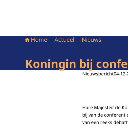
Home
Actueel
Nieuws
Koningin bij confe
Nieuwsbericht
04-12-
Hare Majesteit de Ko
bij van de conferenti
van een reeks debatte