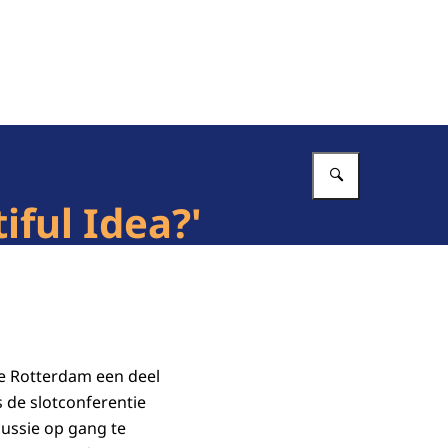
Vul in wat 
iful Idea?'
te Rotterdam een deel
s de slotconferentie
cussie op gang te