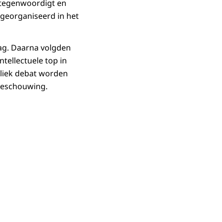
rtegenwoordigt en
georganiseerd in het
ag. Daarna volgden
tellectuele top in
liek debat worden
tbeschouwing.