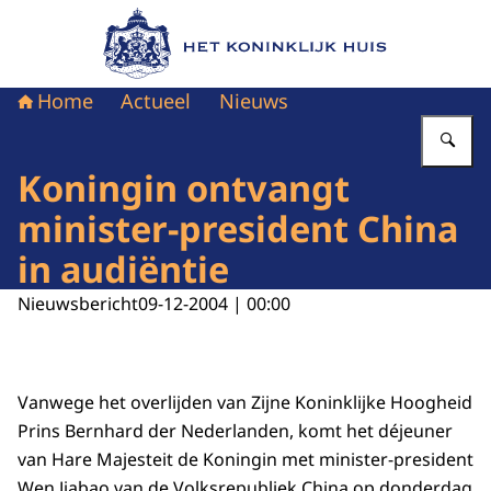
Naar de homepage van Het Koninklijk Huis
Home
Actueel
Nieuws
Vu
Koningin ontvangt
minister-president China
in audiëntie
Nieuwsbericht
09-12-2004 | 00:00
Vanwege het overlijden van Zijne Koninklijke Hoogheid
Prins Bernhard der Nederlanden, komt het déjeuner
van Hare Majesteit de Koningin met minister-president
Wen Jiabao van de Volksrepubliek China op donderdag