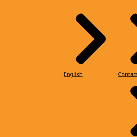
English
Contac