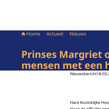
Home
Actueel
Nieuws
Prinses Margriet 
mensen met een h
Nieuwsbericht
18-03-
Hare Koninklijke Hoo
Haag de officiële op