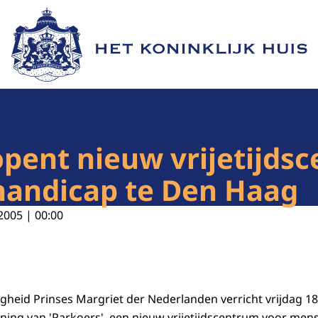
Naar de homepage van Het Koninklijk Huis
opent nieuw vrijetijds
andicap te Den Haag
2005 | 00:00
gheid Prinses Margriet der Nederlanden verricht vrijdag 1
ening van 'Parkoers', een nieuw vrijetijdscentrum voor me