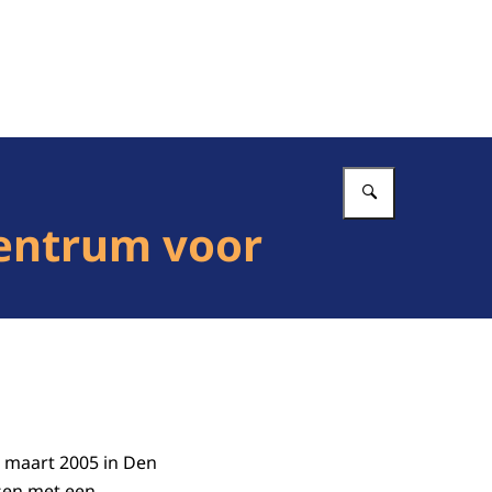
Vul in wat 
centrum voor
8 maart 2005 in Den
nsen met een