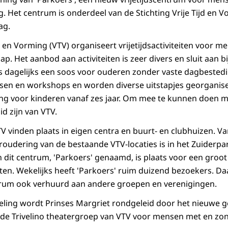
. Het centrum is onderdeel van de Stichting Vrije Tijd en 
ag.
jd en Vorming (VTV) organiseert vrijetijdsactiviteiten voor 
ap. Het aanbod aan activiteiten is zeer divers en sluit aan bi
is dagelijks een soos voor ouderen zonder vaste dagbestedi
sen en workshops en worden diverse uitstapjes georganisee
ng voor kinderen vanaf zes jaar. Om mee te kunnen doen
d zijn van VTV.
VTV vinden plaats in eigen centra en buurt- en clubhuizen.
veroudering van de bestaande VTV-locaties is in het Zuiderp
dit centrum, 'Parkoers' genaamd, is plaats voor een groot
eiten. Wekelijks heeft 'Parkoers' ruim duizend bezoekers. 
trum ook verhuurd aan andere groepen en verenigingen.
ling wordt Prinses Margriet rondgeleid door het nieuwe 
 de Trivelino theatergroep van VTV voor mensen met en zon