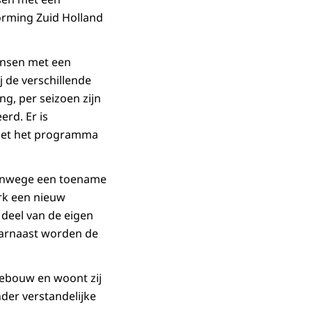
Vorming Zuid Holland
mensen met een
j de verschillende
ng, per seizoen zijn
rd. Er is
 met het programma
 Vanwege een toename
ark een nieuw
 deel van de eigen
Daarnaast worden de
gebouw en woont zij
der verstandelijke