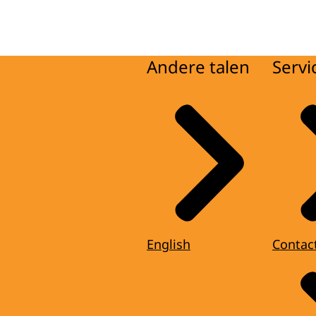
Andere talen
Servi
English
Contac