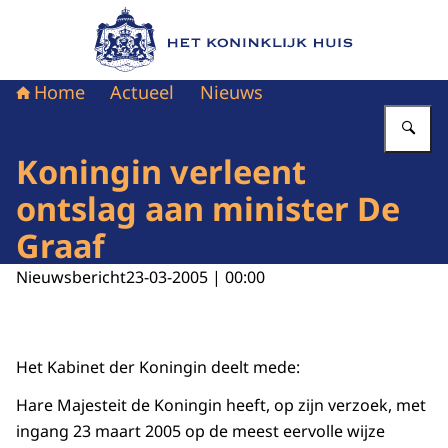
Naar de homepage van Het Koninklijk Huis
Home
Actueel
Nieuws
Vu
Koningin verleent
ontslag aan minister De
Graaf
Nieuwsbericht
23-03-2005 | 00:00
Het Kabinet der Koningin deelt mede:
Hare Majesteit de Koningin heeft, op zijn verzoek, met
ingang 23 maart 2005 op de meest eervolle wijze