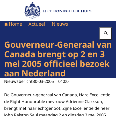
Naar de homepage van Het Koninklijk Huis
Home
Actueel
Nieuws
Vu
Gouverneur-Generaal van
Canada brengt op 2 en 3
mei 2005 officieel bezoek
aan Nederland
Nieuwsbericht
30-03-2005 | 01:00
De Gouverneur-generaal van Canada, Hare Excellentie
de Right Honourable mevrouw Adrienne Clarkson,
brengt met haar echtgenoot, Zijne Excellentie de heer
John Ralston Saul maandag 2 en dinsdag 3 mei 2005