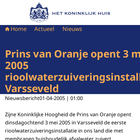
Naar de homepage van Het Koninklijk Huis
Home
Actueel
Nieuws
Prins van Oranje opent 3 m
2005
rioolwaterzuiveringsinstal
Varsseveld
Nieuwsbericht
01-04-2005 | 01:00
Zijne Koninklijke Hoogheid de Prins van Oranje opent
dinsdagochtend 3 mei 2005 in Varsseveld de eerste
rioolwaterzuiveringsinstallatie in ons land die met
membranen huishoudelijk afvalwater zuivert.