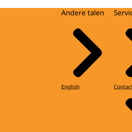
Andere talen
Servi
English
Contac