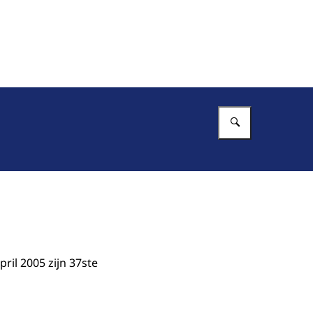
Vul in wat 
ril 2005 zijn 37ste