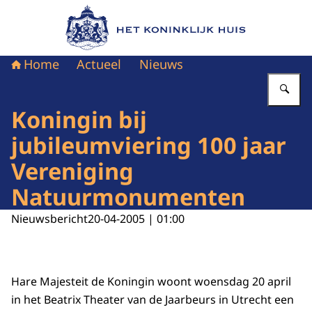
Naar de homepage van Het Koninklijk Huis
Home
Actueel
Nieuws
Vu
Koningin bij
jubileumviering 100 jaar
Vereniging
Natuurmonumenten
Nieuwsbericht
20-04-2005 | 01:00
Hare Majesteit de Koningin woont woensdag 20 april
in het Beatrix Theater van de Jaarbeurs in Utrecht een