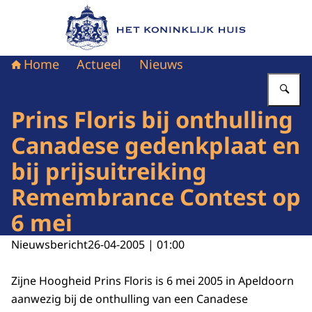
Naar de homepage van Het Koninklijk Huis
Home
Actueel
Nieuws
Vu
Prins Floris bij onthulling
Canadese gedenkplaat en
bij prijsuitreiking
Remembrance Contest op
6 mei
Nieuwsbericht
26-04-2005 | 01:00
Zijne Hoogheid Prins Floris is 6 mei 2005 in Apeldoorn
aanwezig bij de onthulling van een Canadese