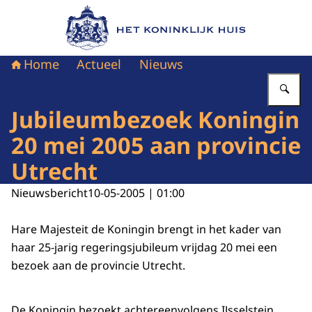
Naar de homepage van Het Koninklijk Huis
Home
Actueel
Nieuws
Vu
Jubileumbezoek Koningin
20 mei 2005 aan provincie
Utrecht
Nieuwsbericht
10-05-2005 | 01:00
Hare Majesteit de Koningin brengt in het kader van
haar 25-jarig regeringsjubileum vrijdag 20 mei een
bezoek aan de provincie Utrecht.
De Koningin bezoekt achtereenvolgens IJsselstein,