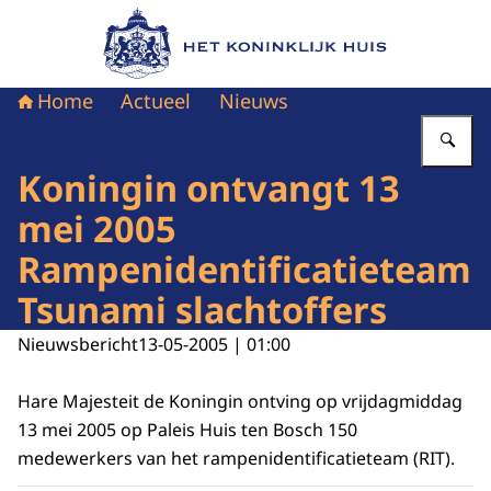
Naar de homepage van Het Koninklijk Huis
Home
Actueel
Nieuws
Vu
Koningin ontvangt 13
mei 2005
Rampenidentificatieteam
Tsunami slachtoffers
Nieuwsbericht
13-05-2005 | 01:00
Hare Majesteit de Koningin ontving op vrijdagmiddag
13 mei 2005 op Paleis Huis ten Bosch 150
medewerkers van het rampenidentificatieteam (RIT).