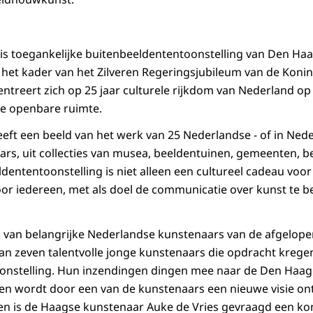
is toegankelijke buitenbeeldententoonstelling van Den Haag
 het kader van het Zilveren Regeringsjubileum van de Konin
entreert zich op 25 jaar culturele rijkdom van Nederland op
e openbare ruimte.
eeft een beeld van het werk van 25 Nederlandse - of in Ne
rs, uit collecties van musea, beeldentuinen, gemeenten, b
ldententoonstelling is niet alleen een cultureel cadeau voor
or iedereen, met als doel de communicatie over kunst te b
van belangrijke Nederlandse kunstenaars van de afgelopen
van zeven talentvolle jonge kunstenaars die opdracht kreg
onstelling. Hun inzendingen dingen mee naar de Den Haag
en wordt door een van de kunstenaars een nieuwe visie on
t en is de Haagse kunstenaar Auke de Vries gevraagd een kon