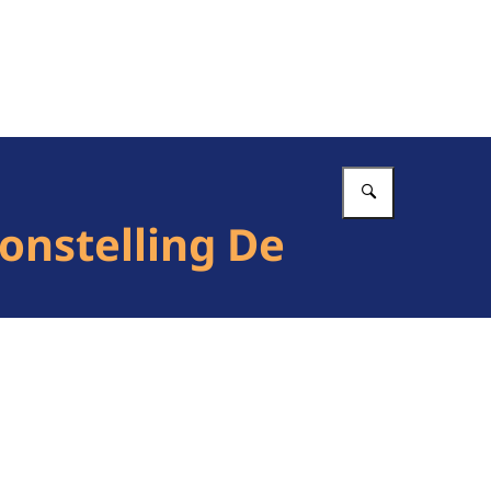
Vul in wat 
onstelling De