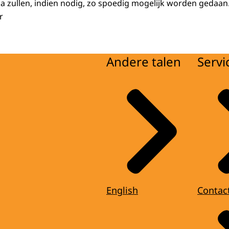
zullen, indien nodig, zo spoedig mogelijk worden gedaan
r
Andere talen
Servi
English
Contac