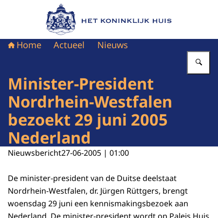
Naar de homepage van Het Koninklijk Huis
Home
Actueel
Nieuws
Vu
Minister-President
Nordrhein-Westfalen
bezoekt 29 juni 2005
Nederland
Nieuwsbericht
27-06-2005 | 01:00
De minister-president van de Duitse deelstaat
Nordrhein-Westfalen, dr. Jürgen Rüttgers, brengt
woensdag 29 juni een kennismakingsbezoek aan
Nederland. De minister-president wordt op Paleis Huis