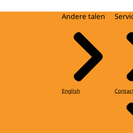
Andere talen
Servi
English
Contac