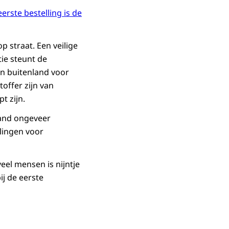
rste bestelling is de
p straat. Een veilige
ie steunt de
en buitenland voor
offer zijn van
t zijn.
land ongeveer
llingen voor
veel mensen is nijntje
j de eerste