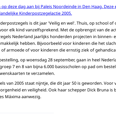
 op deze dag aan bij Paleis Noordeinde in Den Haag. Deze ee
e landelijke Kinderpostzegelactie 2005.
rpostzegels is dit jaar 'Veilig en wel'. Thuis, op school of o
 voor elk kind vanzelfsprekend. Met de opbrengst van de act
zegels Nederland jaarlijks honderden projecten in binnen- 
 makkelijk hebben. Bijvoorbeeld voor kinderen die het slacht
 of armoede of voor kinderen die ernstig ziek of gehandicap
bestelling, op woensdag 28 september, gaan in heel Neder
 groep 7 en 8 van bijna 6.000 basisscholen op pad om beste
 wenskaarten te verzamelen.
s van 2005 staat nijntje, die dit jaar 50 is geworden. Voor 
rgenheid en veiligheid. Ook haar schepper Dick Bruna is bi
ses Máxima aanwezig.