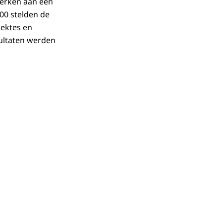
werken aan een
00 stelden de
iektes en
esultaten werden