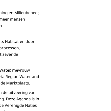
ning en Milieubeheer,
r meer mensen
an
ts Habitat en door
 processen,
et zevende
r Water, mevrouw
ria Region Water and
 de Marktplaats.
n de uitvoering van
ng. Deze Agenda is in
de Verenigde Naties