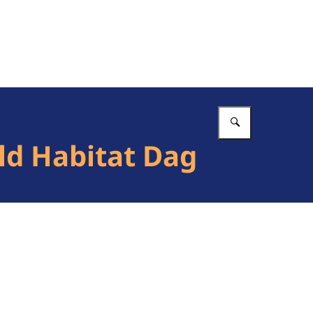
Vul in wat 
ld Habitat Dag