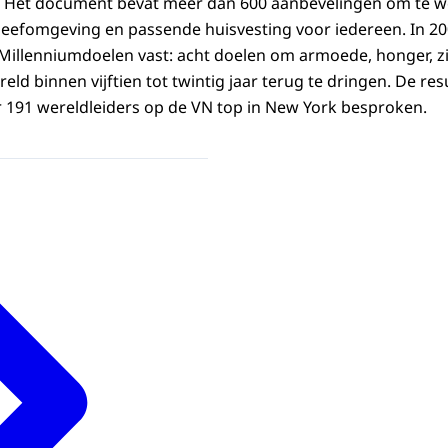
d. Het document bevat meer dan 600 aanbevelingen om te 
eefomgeving en passende huisvesting voor iedereen. In 20
Millenniumdoelen vast: acht doelen om armoede, honger, z
reld binnen vijftien tot twintig jaar terug te dringen. De r
 191 wereldleiders op de VN top in New York besproken.