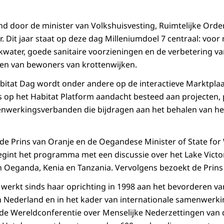
 door de minister van Volkshuisvesting, Ruimtelijke Orde
 Dit jaar staat op deze dag Milleniumdoel 7 centraal: voo
nkwater, goede sanitaire voorzieningen en de verbetering v
n van bewoners van krottenwijken.
bitat Dag wordt onder andere op de interactieve Marktplaa
s op het Habitat Platform aandacht besteed aan projecten,
enwerkingsverbanden die bijdragen aan het behalen van h
de Prins van Oranje en de Oegandese Minister of State fo
int het programma met een discussie over het Lake Victo
 in Oeganda, Kenia en Tanzania. Vervolgens bezoekt de Prins
 werkt sinds haar oprichting in 1998 aan het bevorderen va
n Nederland en in het kader van internationale samenwerki
de Wereldconferentie over Menselijke Nederzettingen van 