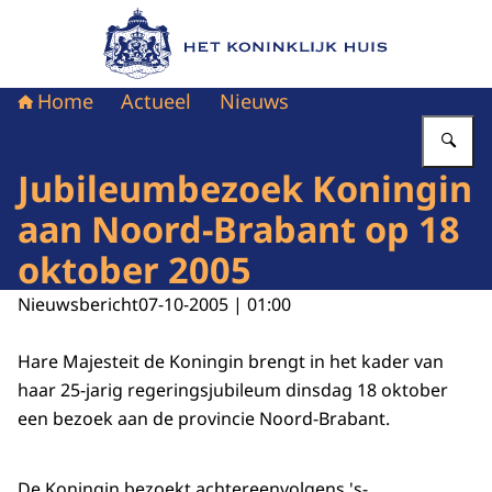
Naar de homepage van Het Koninklijk Huis
Home
Actueel
Nieuws
Vu
Jubileumbezoek Koningin
aan Noord-Brabant op 18
oktober 2005
Nieuwsbericht
07-10-2005 | 01:00
Hare Majesteit de Koningin brengt in het kader van
haar 25-jarig regeringsjubileum dinsdag 18 oktober
een bezoek aan de provincie Noord-Brabant.
De Koningin bezoekt achtereenvolgens 's-