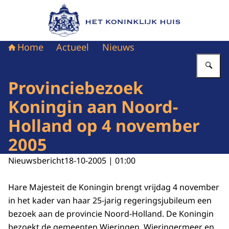
Naar de homepage van Het Koninklijk Huis
Home
Actueel
Nieuws
Vu
Provinciebezoek
Koningin aan Noord-
Holland op 4 november
2005
Nieuwsbericht
18-10-2005 | 01:00
Hare Majesteit de Koningin brengt vrijdag 4 november
in het kader van haar 25-jarig regeringsjubileum een
bezoek aan de provincie Noord-Holland. De Koningin
bezoekt de gemeenten Wieringen, Wieringermeer en