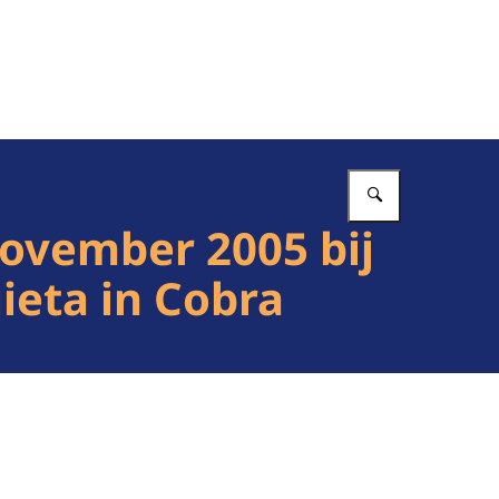
Vul in wat 
november 2005 bij
ieta in Cobra