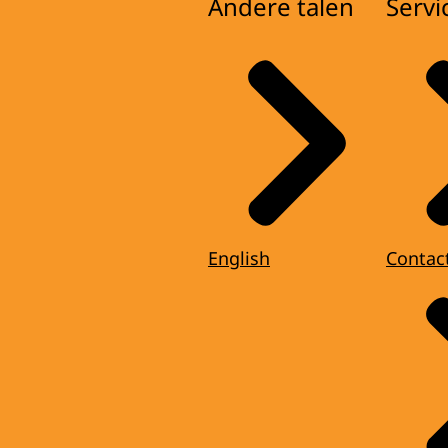
Andere talen
Servi
English
Contac