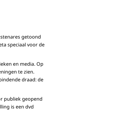
nstenares getoond
eta speciaal voor de
ieken en media. Op
ningen te zien.
rbindende draad: de
or publiek geopend
ling is een dvd