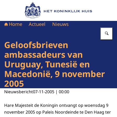
Naar de homepage van Het Koninklijk Huis
Home
Actueel
Nieuws
Vu
Geloofsbrieven
ambassadeurs van
Uruguay, Tunesië en
Macedonië, 9 november
2005
Nieuwsbericht
07-11-2005 | 00:00
Hare Majesteit de Koningin ontvangt op woensdag 9
november 2005 op Paleis Noordeinde te Den Haag ter