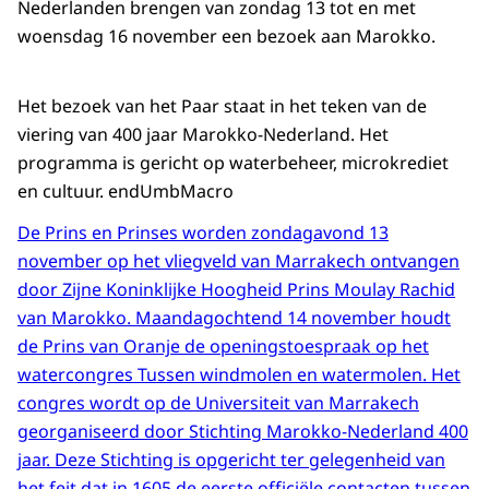
Nederlanden brengen van zondag 13 tot en met
woensdag 16 november een bezoek aan Marokko.
Het bezoek van het Paar staat in het teken van de
viering van 400 jaar Marokko-Nederland. Het
programma is gericht op waterbeheer, microkrediet
en cultuur. endUmbMacro
De Prins en Prinses worden zondagavond 13
november op het vliegveld van Marrakech ontvangen
door Zijne Koninklijke Hoogheid Prins Moulay Rachid
van Marokko. Maandagochtend 14 november houdt
de Prins van Oranje de openingstoespraak op het
watercongres Tussen windmolen en watermolen. Het
congres wordt op de Universiteit van Marrakech
georganiseerd door Stichting Marokko-Nederland 400
jaar. Deze Stichting is opgericht ter gelegenheid van
het feit dat in 1605 de eerste officiële contacten tussen