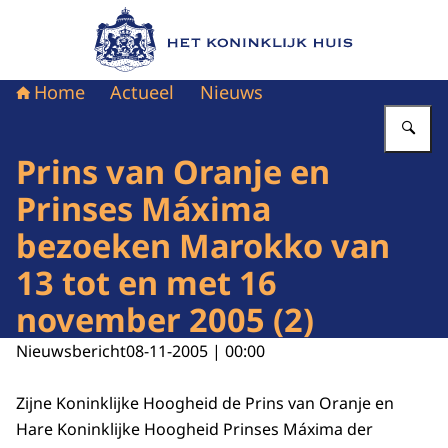
Naar de homepage van Het Koninklijk Huis
Home
Actueel
Nieuws
Vu
Prins van Oranje en
Prinses Máxima
bezoeken Marokko van
13 tot en met 16
november 2005 (2)
Nieuwsbericht
08-11-2005 | 00:00
Zijne Koninklijke Hoogheid de Prins van Oranje en
Hare Koninklijke Hoogheid Prinses Máxima der