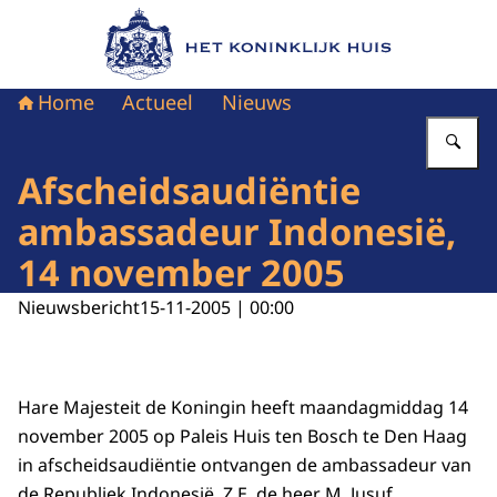
Naar de homepage van Het Koninklijk Huis
Home
Actueel
Nieuws
Vu
Afscheidsaudiëntie
ambassadeur Indonesië,
14 november 2005
Nieuwsbericht
15-11-2005 | 00:00
Hare Majesteit de Koningin heeft maandagmiddag 14
november 2005 op Paleis Huis ten Bosch te Den Haag
in afscheidsaudiëntie ontvangen de ambassadeur van
de Republiek Indonesië, Z.E. de heer M. Jusuf.