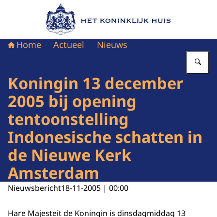
Naar de homepage van Het Koninklijk Huis
Home
Actueel
Nieuws
Vu
Koningin 13 december
2005 bij opening
tentoonstelling
Indonesische schatten in
de Nieuwe Kerk
Amsterdam
Nieuwsbericht
18-11-2005 | 00:00
Hare Majesteit de Koningin is dinsdagmiddag 13