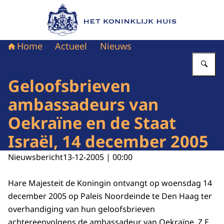
Naar de homepage van Het Koninklijk Huis
Home
Actueel
Nieuws
Vu
Geloofsbrieven
ambassadeurs van
Oekraïne en de Staat
Israël, 14 december 2005
Nieuwsbericht
13-12-2005 | 00:00
Hare Majesteit de Koningin ontvangt op woensdag 14
december 2005 op Paleis Noordeinde te Den Haag ter
overhandiging van hun geloofsbrieven
achtereenvolgens de ambassadeur van Oekraïne, Z.E.