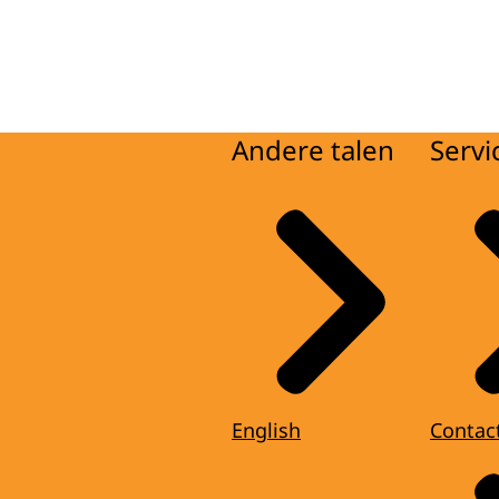
Andere talen
Servi
English
Contac