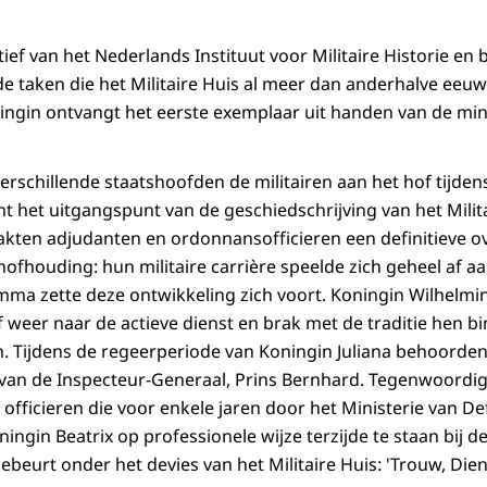
tief van het Nederlands Instituut voor Militaire Historie en 
taken die het Militaire Huis al meer dan anderhalve eeuw 
ningin ontvangt het eerste exemplaar uit handen van de min
erschillende staatshoofden de militairen aan het hof tijde
 het uitgangspunt van de geschiedschrijving van het Militai
akten adjudanten en ordonnansofficieren een definitieve o
hofhouding: hun militaire carrière speelde zich geheel af a
ma zette deze ontwikkeling zich voort. Koningin Wilhelmin
f weer naar de actieve dienst en brak met de traditie hen bi
. Tijdens de regeerperiode van Koningin Juliana behoorden 
af van de Inspecteur-Generaal, Prins Bernhard. Tegenwoordig
s officieren die voor enkele jaren door het Ministerie van 
ngin Beatrix op professionele wijze terzijde te staan bij d
gebeurt onder het devies van het Militaire Huis: 'Trouw, Dien