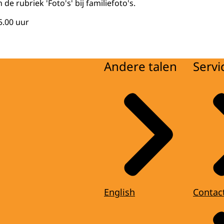
 de rubriek 'Foto's' bij familiefoto's.
5.00 uur
Andere talen
Servi
English
Contac