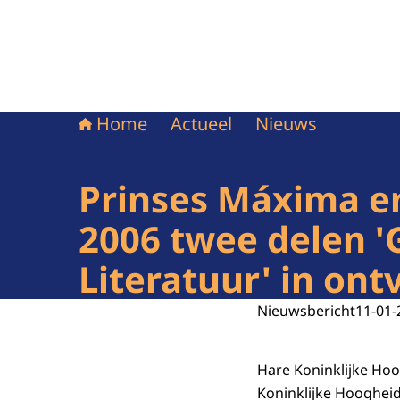
Home
Actueel
Nieuws
Prinses Máxima en
2006 twee delen '
Literatuur' in ont
Nieuwsbericht
11-01-
Hare Koninklijke Ho
Koninklijke Hooghei