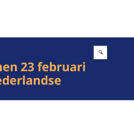
Vul in wat 
en 23 februari
ederlandse