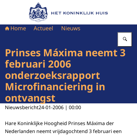
Naar de homepage van Het Koninklijk Huis
Home
Actueel
Nieuws
Vu
Prinses Máxima neemt 3
februari 2006
onderzoeksrapport
Microfinanciering in
ontvangst
Nieuwsbericht
24-01-2006 | 00:00
Hare Koninklijke Hoogheid Prinses Máxima der
Nederlanden neemt vrijdagochtend 3 februari een