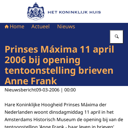
Naar de homepage van Het Koninklijk Huis
Home
Actueel
Nieuws
Vu
Prinses Máxima 11 april
2006 bij opening
tentoonstelling brieven
Anne Frank
Nieuwsbericht
09-03-2006 | 00:00
Hare Koninklijke Hoogheid Prinses Máxima der
Nederlanden woont dinsdagmiddag 11 april in het
Amsterdams Historisch Museum de opening bij van de
tentoonstelling 'Anne Frank - haar leven in brieven'.