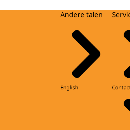
Andere talen
Servi
English
Contac