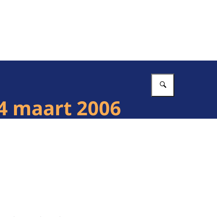
Vul in wat 
4 maart 2006