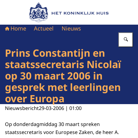
Naar de homepage van Het Koninklijk Huis
Home
Actueel
Nieuws
Vu
Prins Constantijn en
staatssecretaris Nicolaï
op 30 maart 2006 in
gesprek met leerlingen
over Europa
Nieuwsbericht
29-03-2006 | 01:00
Op donderdagmiddag 30 maart spreken
staatssecretaris voor Europese Zaken, de heer A.