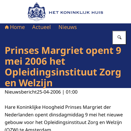
Naar de homepage van Het Koninklijk Huis
Home
Actueel
Nieuws
Vu
Prinses Margriet opent 9
mei 2006 het
Opleidingsinstituut Zorg
en Welzijn
Nieuwsbericht
25-04-2006 | 01:00
Hare Koninklijke Hoogheid Prinses Margriet der
Nederlanden opent dinsdagmiddag 9 mei het nieuwe
gebouw voor het Opleidingsinstituut Zorg en Welzijn
(OZW) te Amsterdam.