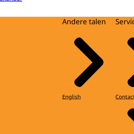
Andere talen
Servi
English
Contac