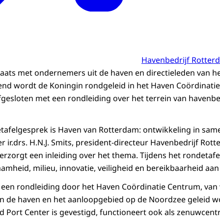
Havenbedrijf Rotter
aats met ondernemers uit de haven en directieleden van h
end wordt de Koningin rondgeleid in het Haven Coördinati
esloten met een rondleiding over het terrein van havenbed
tafelgesprek is Haven van Rotterdam: ontwikkeling in sa
r ir.drs. H.N.J. Smits, president-directeur Havenbedrijf Ro
rzorgt een inleiding over het thema. Tijdens het rondeta
mheid, milieu, innovatie, veiligheid en bereikbaarheid aan
 een rondleiding door het Haven Coördinatie Centrum, van 
n de haven en het aanloopgebied op de Noordzee geleid wo
d Port Center is gevestigd, functioneert ook als zenuwcent