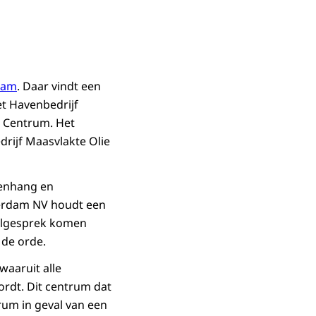
dam
. Daar vindt een
et Havenbedrijf
e Centrum. Het
rijf Maasvlakte Olie
menhang en
tterdam NV houdt een
felgesprek komen
 de orde.
waaruit alle
rdt. Dit centrum dat
rum in geval van een