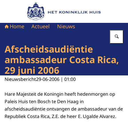
Naar de homepage van Het Koninklijk Huis
Home
Actueel
Nieuws
Vu
Afscheidsaudiëntie
ambassadeur Costa Rica,
29 juni 2006
Nieuwsbericht
29-06-2006 | 01:00
Hare Majesteit de Koningin heeft hedenmorgen op
Paleis Huis ten Bosch te Den Haag in
afscheidsaudiëntie ontvangen de ambassadeur van de
Republiek Costa Rica, Z.E. de heer E. Ugalde Alvarez.