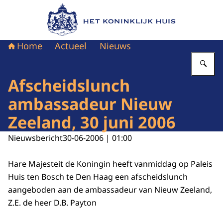
Naar de homepage van Het Koninklijk Huis
Home
Actueel
Nieuws
Vu
Afscheidslunch
ambassadeur Nieuw
Zeeland, 30 juni 2006
Nieuwsbericht
30-06-2006 | 01:00
Hare Majesteit de Koningin heeft vanmiddag op Paleis
Huis ten Bosch te Den Haag een afscheidslunch
aangeboden aan de ambassadeur van Nieuw Zeeland,
Z.E. de heer D.B. Payton