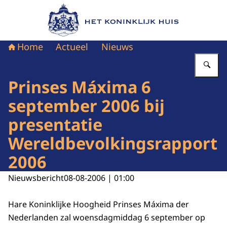
Naar de homepage van Het Koninklijk Huis
Home
Actueel
Nieuws
Vu
Prinses Máxima 6
september 2006 bij
presentatie
Wereldbevolkingsrapport
2006
Nieuwsbericht
08-08-2006 | 01:00
Hare Koninklijke Hoogheid Prinses Máxima der
Nederlanden zal woensdagmiddag 6 september op