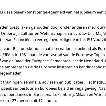
ens deze bijeenkomst ter gelegenheid van het jubileum een
worden toespraken gehouden door onder anderen mevrouw 
n Onderwijs Cultuur en Wetenschap, en mevrouw Ulla-Maj W
er van Financiën en vertegenwoordiger van het EU-Voorzit
ut voor Bestuurskunde staat internationaal bekend als Euro
. EIPA is in 1981, aan de vooravond van de Europese Top in
ief van de Raad der Europese Gemeenten, sectie Nederland. H
 ambtenaren uit de Europese lidstaten en kandidaat-lidst
elegenheden.
t trainingen, seminars, adviezen en publicaties. Het Institu
 openbaar bestuur en Europees beleid en regelgeving. Naa
het dependances in Barcelona, Luxemburg, Milaan en Warsc
werken 127 mensen uit 17 landen.