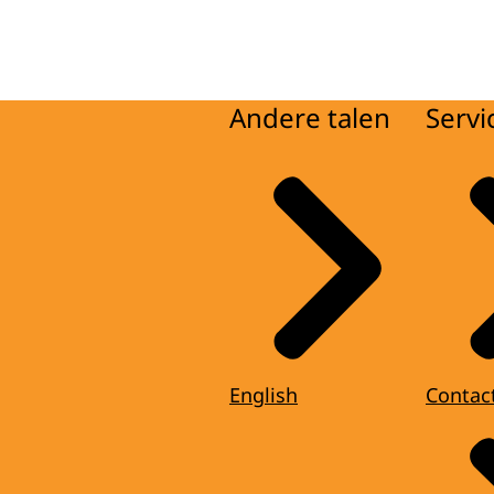
Andere talen
Servi
English
Contac