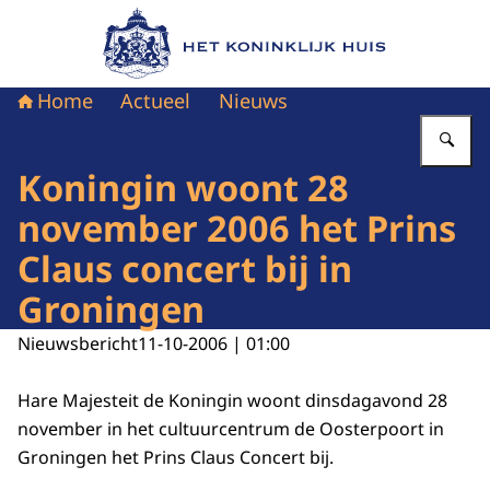
Naar de homepage van Het Koninklijk Huis
Home
Actueel
Nieuws
Vu
Koningin woont 28
november 2006 het Prins
Claus concert bij in
Groningen
Nieuwsbericht
11-10-2006 | 01:00
Hare Majesteit de Koningin woont dinsdagavond 28
november in het cultuurcentrum de Oosterpoort in
Groningen het Prins Claus Concert bij.