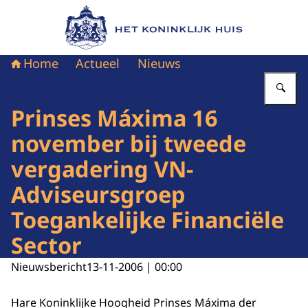
Naar de homepage van Het Koninklijk Huis
Home
Actueel
Nieuws
Vu
Prinses Máxima 16
november bij tweede
vergadering VN-
Adviseursgroep
Toegankelijke Financiële
Sector
Nieuwsbericht
13-11-2006 | 00:00
Hare Koninklijke Hoogheid Prinses Máxima der