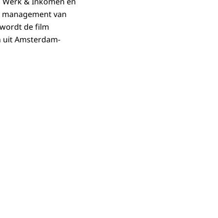
n Werk & Inkomen en
aar management van
 wordt de film
 uit Amsterdam-