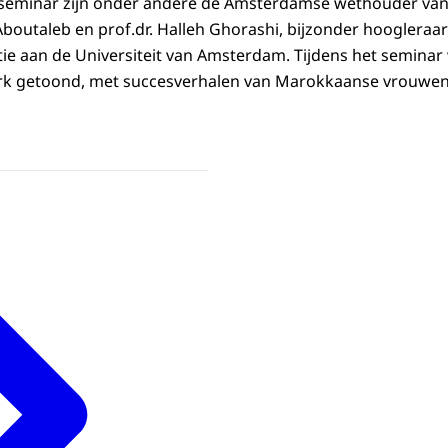
seminar zijn onder andere de Amsterdamse wethouder va
 Aboutaleb en prof.dr. Halleh Ghorashi, bijzonder hoogler
atie aan de Universiteit van Amsterdam. Tijdens het seminar
k getoond, met succesverhalen van Marokkaanse vrouwen