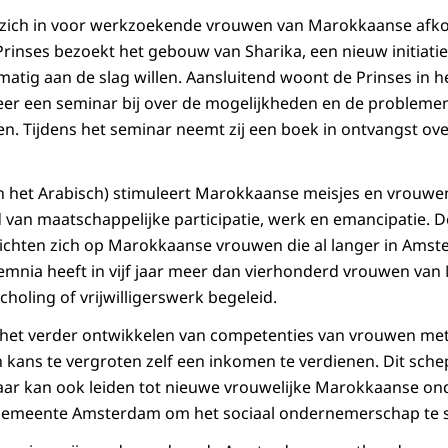
t zich in voor werkzoekende vrouwen van Marokkaanse afko
e Prinses bezoekt het gebouw van Sharika, een nieuw initiat
matig aan de slag willen. Aansluitend woont de Prinses in 
er een seminar bij over de mogelijkheden en de problem
 Tijdens het seminar neemt zij een boek in ontvangst ove
n het Arabisch) stimuleert Marokkaanse meisjes en vrouwen z
van maatschappelijke participatie, werk en emancipatie. D
richten zich op Marokkaanse vrouwen die al langer in Am
Oemnia heeft in vijf jaar meer dan vierhonderd vrouwen va
holing of vrijwilligerswerk begeleid.
op het verder ontwikkelen van competenties van vrouwen m
kans te vergroten zelf een inkomen te verdienen. Dit schep
ar kan ook leiden tot nieuwe vrouwelijke Marokkaanse on
e gemeente Amsterdam om het sociaal ondernemerschap te s