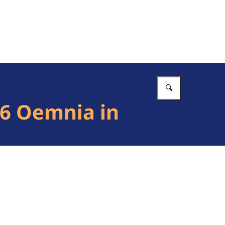
Vul in wat 
6 Oemnia in