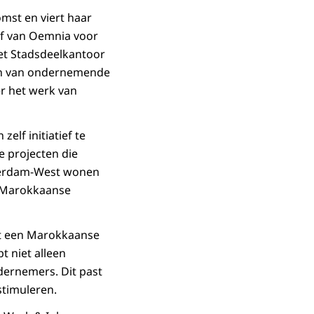
mst en viert haar
ief van Oemnia voor
het Stadsdeelkantoor
en van ondernemende
r het werk van
elf initiatief te
e projecten die
sterdam-West wonen
n Marokkaanse
et een Marokkaanse
t niet alleen
dernemers. Dit past
timuleren.