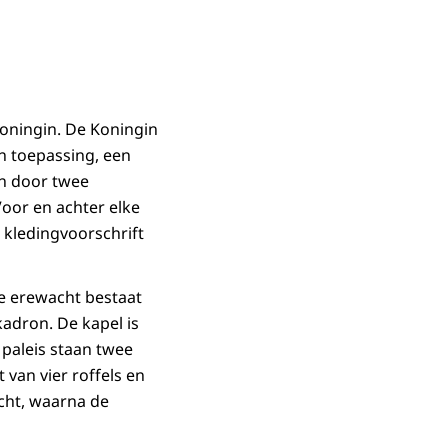
ningin. De Koningin
an toepassing, een
n door twee
Voor en achter elke
 kledingvoorschrift
De erewacht bestaat
dron. De kapel is
 paleis staan twee
van vier roffels en
cht, waarna de