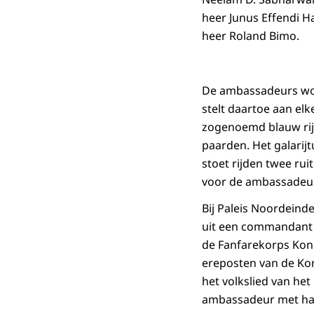
heer Junus Effendi H
heer Roland Bimo.
De ambassadeurs wor
stelt daartoe aan elk
zogenoemd blauw rij
paarden. Het galarij
stoet rijden twee rui
voor de ambassadeurs
Bij Paleis Noordeind
uit een commandant 
de Fanfarekorps Koni
ereposten van de Kon
het volkslied van he
ambassadeur met haar