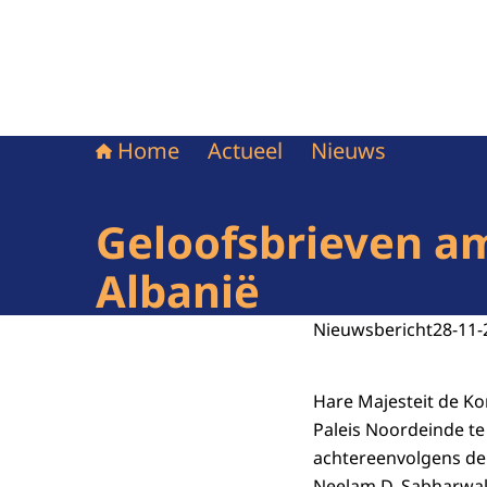
Home
Actueel
Nieuws
Geloofsbrieven am
Albanië
Nieuwsbericht
28-11-
Hare Majesteit de K
Paleis Noordeinde t
achtereenvolgens de
Neelam D. Sabharwal,