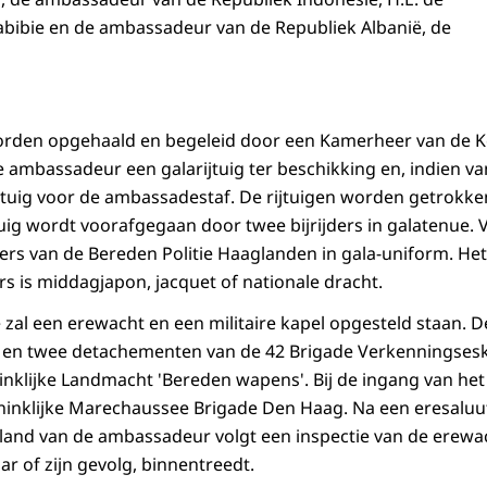
abibie en de ambassadeur van de Republiek Albanië, de
den opgehaald en begeleid door een Kamerheer van de Ko
e ambassadeur een galarijtuig ter beschikking en, indien v
tuig voor de ambassadestaf. De rijtuigen worden getrokke
tuig wordt voorafgegaan door twee bijrijders in galatenue. 
ters van de Bereden Politie Haaglanden in gala-uniform. Het
 is middagjapon, jacquet of nationale dracht.
e zal een erewacht en een militaire kapel opgesteld staan. 
en twee detachementen van de 42 Brigade Verkenningseska
nklijke Landmacht 'Bereden wapens'. Bij de ingang van het
inklijke Marechaussee Brigade Den Haag. Na een eresaluut 
t land van de ambassadeur volgt een inspectie van de erewa
 of zijn gevolg, binnentreedt.