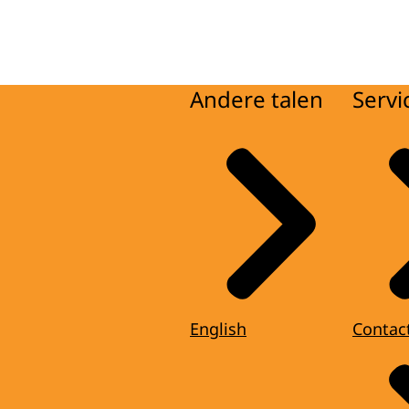
Andere talen
Servi
English
Contac