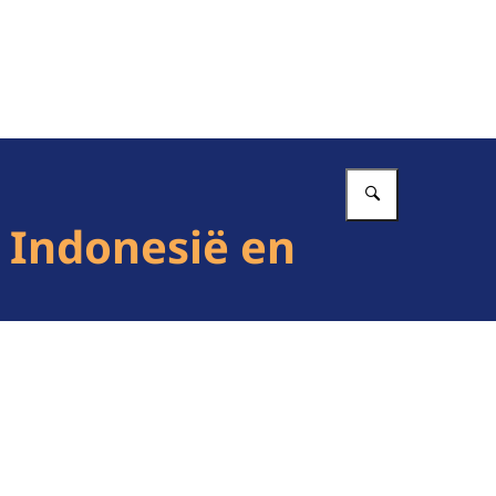
Vul in wat 
 Indonesië en