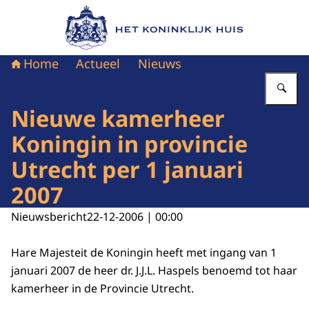
Naar de homepage van Het Koninklijk Huis
Home
Actueel
Nieuws
Vu
Nieuwe kamerheer
Koningin in provincie
Utrecht per 1 januari
2007
Nieuwsbericht
22-12-2006 | 00:00
Hare Majesteit de Koningin heeft met ingang van 1
januari 2007 de heer dr. J.J.L. Haspels benoemd tot haar
kamerheer in de Provincie Utrecht.