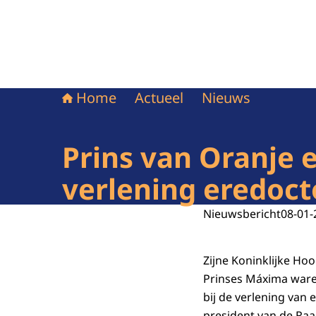
Home
Actueel
Nieuws
Prins van Oranje e
verlening eredoct
Nieuwsbericht
08-01-
Zijne Koninklijke Ho
Prinses Máxima ware
bij de verlening van 
president van de Raa