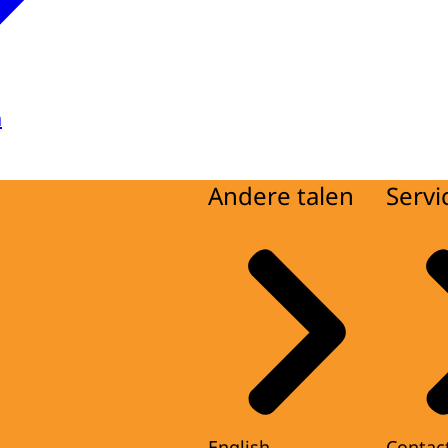
a
Andere talen
Servi
English
Contac