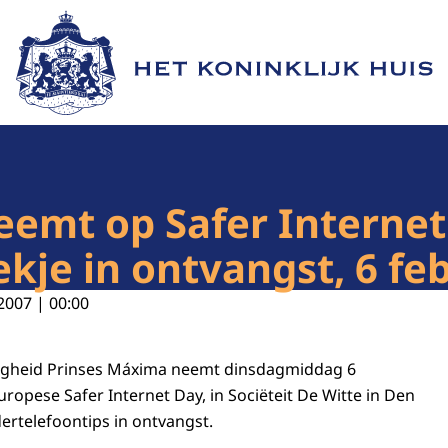
Naar de homepage van Het Koninklijk Huis
eemt op Safer Internet
kje in ontvangst, 6 fe
2007 | 00:00
ogheid Prinses Máxima neemt dinsdagmiddag 6
Europese Safer Internet Day, in Sociëteit De Witte in Den
ertelefoontips in ontvangst.