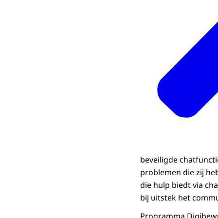
beveiligde chatfunc
problemen die zij he
die hulp biedt via c
bij uitstek het comm
Programma Digibewus