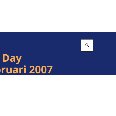
Vul in wat 
 Day
bruari 2007