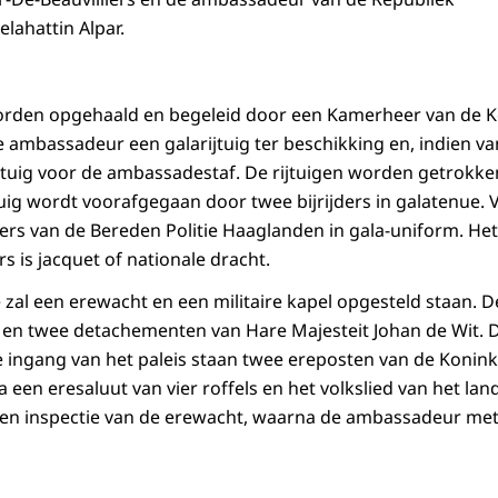
Selahattin Alpar.
den opgehaald en begeleid door een Kamerheer van de Ko
e ambassadeur een galarijtuig ter beschikking en, indien v
tuig voor de ambassadestaf. De rijtuigen worden getrokke
tuig wordt voorafgegaan door twee bijrijders in galatenue. 
ters van de Bereden Politie Haaglanden in gala-uniform. Het
 is jacquet of nationale dracht.
e zal een erewacht en een militaire kapel opgesteld staan. 
n twee detachementen van Hare Majesteit Johan de Wit. De
de ingang van het paleis staan twee ereposten van de Konin
een eresaluut van vier roffels en het volkslied van het lan
en inspectie van de erewacht, waarna de ambassadeur met