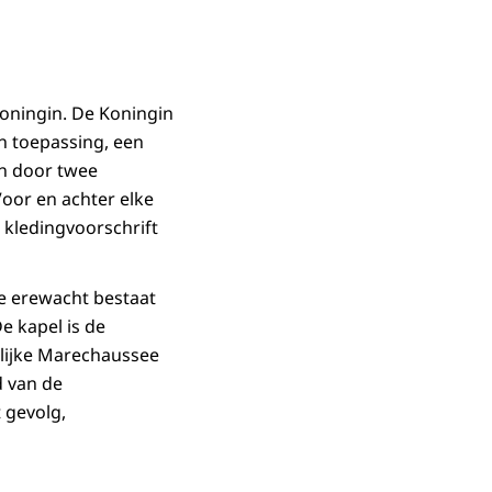
ningin. De Koningin
an toepassing, een
n door twee
Voor en achter elke
 kledingvoorschrift
De erewacht bestaat
 kapel is de
klijke Marechaussee
d van de
 gevolg,