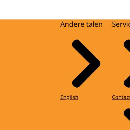
Andere talen
Servi
English
Contac