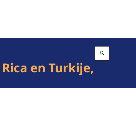
Vul in wat 
ica en Turkije,